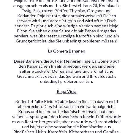
Mojo ist eine beliebte Sauce auf den Kanarischen Inseln,
ausgesprochen als mo-ho. Sie besteht aus Öl, Knoblauch,
Essig, Salz, rotem Pfeffer, Thymian, Oregano und
Koriander. Rojo ist rote, die normalerweise mit Fleisch
serviert wird, und Verde ist grün und wird oft mit Fisch
serviert. Es gibt auch eine würzige Version namens Mojo
Picon. Sie sehen diese Sauce oft mit Papas Arrugadas
serviert, was übersetzt runzelige Kartoffeln sind, und ein
Grundgericht ist, das Sie unbedingt probieren müssen!
La Gomera Bananen
Diese Bananen, die auf der kleineren Insel La Gomera auf
den Kanarischen Inseln angebaut werden, sind eine
seltene Leckerei. Der einzigartige und aromatische
Geschmack ist etwas, das Sie während Ihres Besuchs
unbedingt probieren sollten.
Ropa Vieja
Bedeutet "alte Kleider", aber lassen Sie sich davon nicht
abschrecken. Dies ist tatsächlich ein Nationalgericht
Kubas und beliebt unter karibischen Inseln, hat aber
seinen Ursprung auf den Kanarischen Inseln. Früher wurde
es aus Resten hergestellt, aber es wurde weiterentwickelt
und ist jetzt eine sensationelle Kombination aus
Rindfleisch, Huhn, Kartoffeln, Kichererbsen und Gemüse.