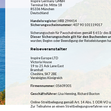
Inspire Germany GMBH
Terminal Str. Mitte 18
85336 München
Deutschland
Handelsregister:
HRB 294414
Sicherungsscheinnummer:
407 90 101119017
Sicherungsschein für Pauschalreisen gemäß § 651r des 
Dieser Sicherungsschein gilt für den Buchenden un
wurden; Beginn oder Beendigung der Reiseleistungen ha
Reiseveranstalter
Inspire Europe LTD
Victoria House
19 to 21 Ack Lane East
Bramhall
Cheshire, SK7 2BE
Vereinigtes Königreich
Firmennummer:
05609301
Geschäftsführer:
Lisa Henning, Richard Buxton
Online-Streitbeilegung gemäß Art. 14 Abs. 1 ODR-VO und
Zur Teilnahme an einem Streitbeilegungsverfahren vor ein