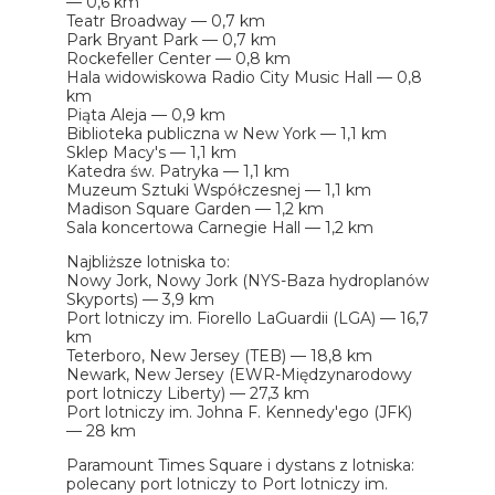
— 0,6 km
Teatr Broadway — 0,7 km
Park Bryant Park — 0,7 km
Rockefeller Center — 0,8 km
Hala widowiskowa Radio City Music Hall — 0,8
km
Piąta Aleja — 0,9 km
Biblioteka publiczna w New York — 1,1 km
Sklep Macy's — 1,1 km
Katedra św. Patryka — 1,1 km
Muzeum Sztuki Współczesnej — 1,1 km
Madison Square Garden — 1,2 km
Sala koncertowa Carnegie Hall — 1,2 km
Najbliższe lotniska to:
Nowy Jork, Nowy Jork (NYS-Baza hydroplanów
Skyports) — 3,9 km
Port lotniczy im. Fiorello LaGuardii (LGA) — 16,7
km
Teterboro, New Jersey (TEB) — 18,8 km
Newark, New Jersey (EWR-Międzynarodowy
port lotniczy Liberty) — 27,3 km
Port lotniczy im. Johna F. Kennedy'ego (JFK)
— 28 km
Paramount Times Square i dystans z lotniska:
polecany port lotniczy to Port lotniczy im.