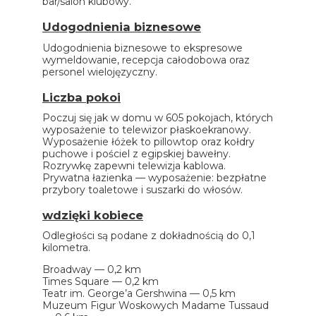
bar/salon klubowy.
Udogodnienia biznesowe
Udogodnienia biznesowe to ekspresowe
wymeldowanie, recepcja całodobowa oraz
personel wielojęzyczny.
Liczba pokoi
Poczuj się jak w domu w 605 pokojach, których
wyposażenie to telewizor płaskoekranowy.
Wyposażenie łóżek to pillowtop oraz kołdry
puchowe i pościel z egipskiej bawełny.
Rozrywkę zapewni telewizja kablowa.
Prywatna łazienka — wyposażenie: bezpłatne
przybory toaletowe i suszarki do włosów.
wdzięki kobiece
Odległości są podane z dokładnością do 0,1
kilometra.
Broadway — 0,2 km
Times Square — 0,2 km
Teatr im. George’a Gershwina — 0,5 km
Muzeum Figur Woskowych Madame Tussaud