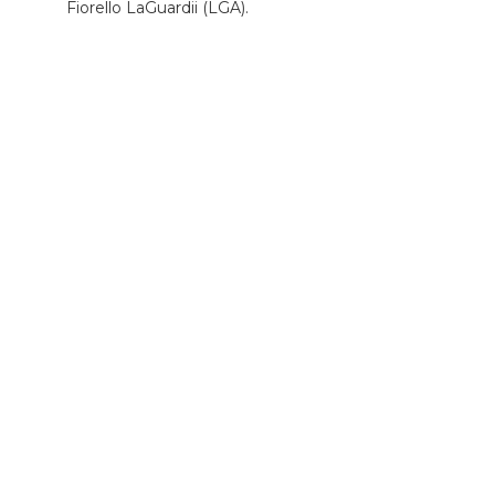
Fiorello LaGuardii (LGA).