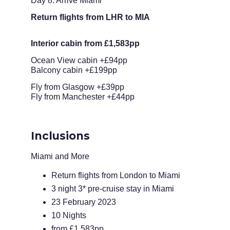
Day 8: Arrive Miami
Return flights from LHR to MIA
Interior cabin from £1,583pp
Ocean View cabin +£94pp
Balcony cabin +£199pp
Fly from Glasgow +£39pp
Fly from Manchester +£44pp
Inclusions
Miami and More
Return flights from London to Miami
3 night 3* pre-cruise stay in Miami
23 February 2023
10 Nights
from £1,583pp