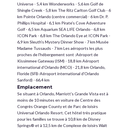
Universe - 5,4 km Wonderworks - 5,6 km Golf de
Shingle Creek - 5,8 km The Ritz Carlton Golf Club - 6
km Pointe Orlando (centre commercial) - 6 km Dr. P.
Phillips Hospital - 6,1 km Pirate's Cove Adventure
Golf - 6,5 km Aquarium SEA LIFE Orlando - 6,8 km
ICON Park - 6,8 km The Orlando Eye at ICON Park -
6,9 km Sleuth's Mystery Dinner Show - 7 km Musée
Madame Tussauds - 7 km Les aéroports les plus
proches de l'hébergement sont :Aéroport de
Kissimmee Gateway (ISM) - 18,8 km Aéroport
international d'Orlando (MCO) - 21,8 km Orlando,
Floride (SFB-Aéroport international d'Orlando
Sanford) - 66,4 km
Emplacement
Se situant à Orlando, Marriott's Grande Vista est à
moins de 10 minutes en voiture de Centre des
Congrès Orange County et de Parc de loisirs
Universal Orlando Resort. Cet hôtel très pratique
pour les familles se trouve à 10,8 km de Disney
Springs® et à 12,5 km de Complexe de loisirs Walt